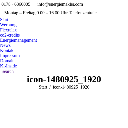
0178 - 6360005
info@energiemakler.com
Faceboo
X
Montag – Freitag 9.00 – 16.00 Uhr Telefonzentrale
page
pag
Pinterest
Ins
opens
ope
Start
page
pag
Werbung
in
in
opens
ope
Flexrelax
new
new
in
in
co2-credits
window
win
Energiemanagement
new
new
News
window
win
Kontakt
Impressum
Domain
Ki-Inside
Search:
Search
icon-1480925_1920
Sie befinden sich hier:
Start
icon-1480925_1920