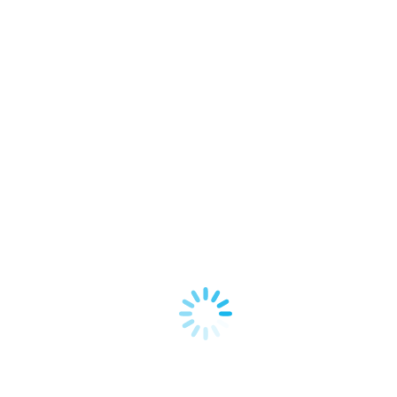
itae elit vitae consequat. Ut imperdiet ex sed quam ultrices accumsan. M